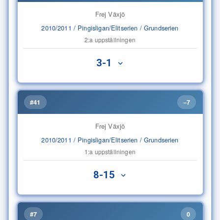
Frej Växjö
2010/2011 / Pingisligan/Elitserien / Grundserien
2:a uppställningen
3-1
#41
−7
Frej Växjö
2010/2011 / Pingisligan/Elitserien / Grundserien
1:a uppställningen
8-15
#7
0