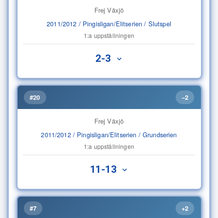
Frej Växjö
2011/2012 / Pingisligan/Elitserien / Slutspel
1:a uppställningen
2-3
#20
−2
Frej Växjö
2011/2012 / Pingisligan/Elitserien / Grundserien
1:a uppställningen
11-13
#7
+2