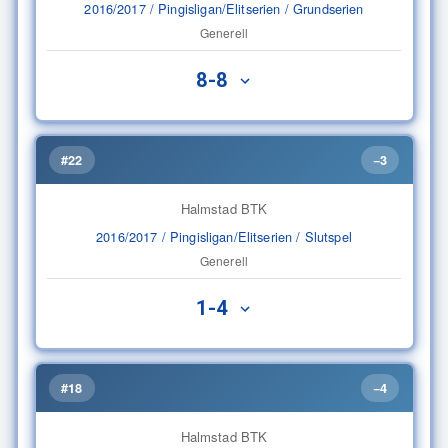
2016/2017 / Pingisligan/Elitserien / Grundserien
Generell
8-8
#22
−3
Halmstad BTK
2016/2017 / Pingisligan/Elitserien / Slutspel
Generell
1-4
#18
−4
Halmstad BTK