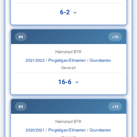
6-2
#4
+10
Halmstad BTK
2021/2022 / Pingisligan/Elitserien / Grundserien
Generell
16-6
#4
+13
Halmstad BTK
2020/2021 / Pingisligan/Elitserien / Grundserien