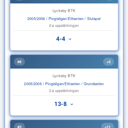
Lyckeby BTK
2005/2006 / Pingisligan/Elitserien / Slutspel
2:a uppställningen
4-4
#8
+5
Lyckeby BTK
2005/2006 / Pingisligan/Elitserien / Grundserien
2:a uppställningen
13-8
#3
+11