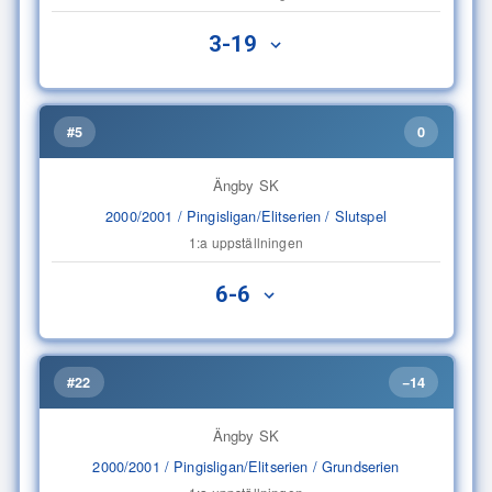
3-19
#5
0
Ängby SK
2000/2001 / Pingisligan/Elitserien / Slutspel
1:a uppställningen
6-6
#22
−14
Ängby SK
2000/2001 / Pingisligan/Elitserien / Grundserien