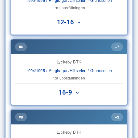
1995/1996 / Pingisligan/Elitserien / Grundserien
1:a uppställningen
12-16
#6
+7
Lyckeby BTK
1994/1995 / Pingisligan/Elitserien / Grundserien
1:a uppställningen
16-9
#9
−3
Lyckeby BTK