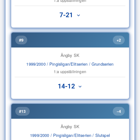
1:a uppställningen
7-21
#9
+2
Ängby SK
1999/2000 / Pingisligan/Elitserien / Grundserien
1:a uppställningen
14-12
#13
−4
Ängby SK
1999/2000 / Pingisligan/Elitserien / Slutspel