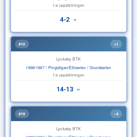
1:a uppställningen
4-2
#10
+1
Lyckeby BTK
1996/1997 / Pingisligan/Elitserien / Grundserien
1:a uppställningen
14-13
#19
−4
Lyckeby BTK