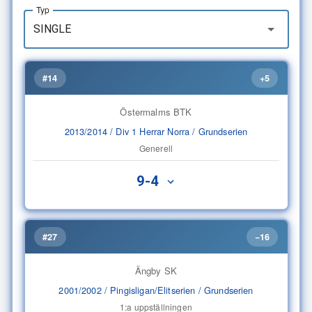
Typ
#14
+5
Östermalms BTK
2013/2014 / Div 1 Herrar Norra / Grundserien
Generell
9-4
#27
−16
Ängby SK
2001/2002 / Pingisligan/Elitserien / Grundserien
1:a uppställningen