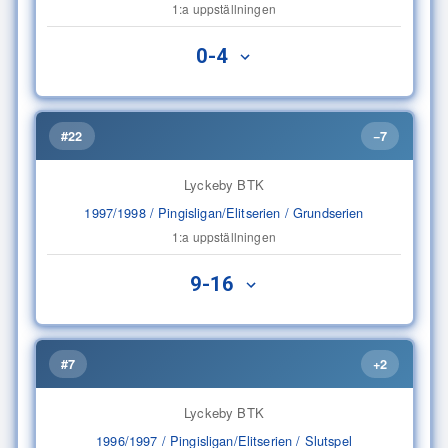
1:a uppställningen
0-4
#22
−7
Lyckeby BTK
1997/1998 / Pingisligan/Elitserien / Grundserien
1:a uppställningen
9-16
#7
+2
Lyckeby BTK
1996/1997 / Pingisligan/Elitserien / Slutspel