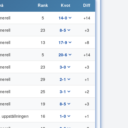
vå
Rank
Kvot
Diff
nerell
5
14-0
+14
nerell
23
8-5
+3
nerell
13
17-9
+8
nerell
5
20-6
+14
nerell
23
3-0
+3
nerell
29
2-1
+1
nerell
25
3-1
+2
nerell
19
8-5
+3
a uppställningen
16
1-0
+1