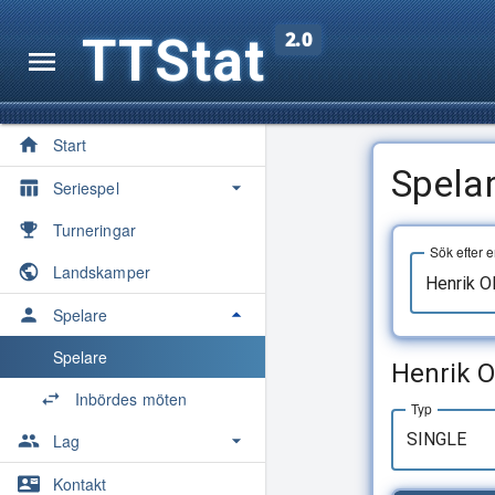
TTStat
2.0
Start
Spela
Seriespel
Översikt
Turneringar
Sök efter 
Säsonger
Landskamper
Spelarkvoter
Spelare
Medaljörer
Spelare
Henrik O
Maratontabell
Inbördes möten
Typ
Statistik
Lag
Lag
Kontakt