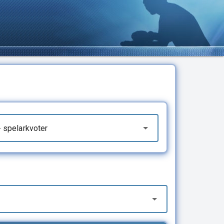
- spelarkvoter