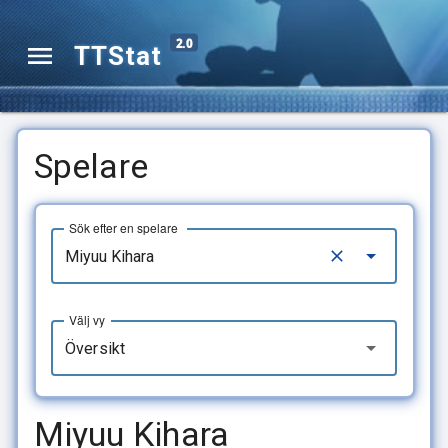
2.0
TTStat
Spelare
Sök efter en spelare
Välj vy
Översikt
Miyuu Kihara