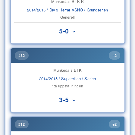
Munkedals BTK B
2014/2015 / Div 3 Herrar VSNÖ / Grundserien
Generell
5-0
#32
−2
Munkedals BTK
2014/2015 / Superettan / Serien
1:a uppställningen
3-5
#12
+2