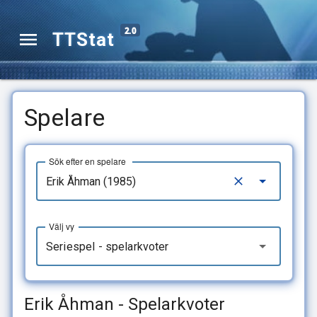
2.0
TTStat
Spelare
Sök efter en spelare
Välj vy
Seriespel - spelarkvoter
Erik Åhman - Spelarkvoter