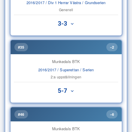
2016/2017 / Div 1 Herrar Västra / Grundserien
Generell
3-3
#35
−2
Munkedals BTK
2016/2017 / Superettan / Serien
2:a uppställningen
5-7
#46
−6
Munkedals BTK