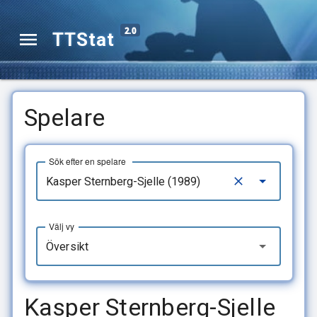
2.0
TTStat
Spelare
Sök efter en spelare
Välj vy
Översikt
Kasper Sternberg-Sjelle