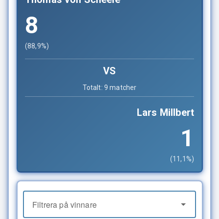
8
(88,9%)
VS
Totalt: 9 matcher
Lars Millbert
1
(11,1%)
Filtrera på vinnare