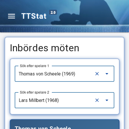
2.0
TTStat
Inbördes möten
Sök efter spelare 1
Sök efter spelare 2
Thomas von Scheele