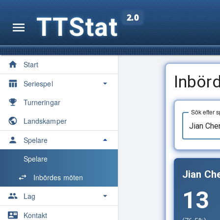
TTStat
2.0
Start
Inbör
Seriespel
Översikt
Turneringar
Sök efter s
Säsonger
Landskamper
Spelarkvoter
Spelare
Medaljörer
Spelare
Jian Che
Maratontabell
Inbördes möten
13
Statistik
Lag
Lag
Kontakt