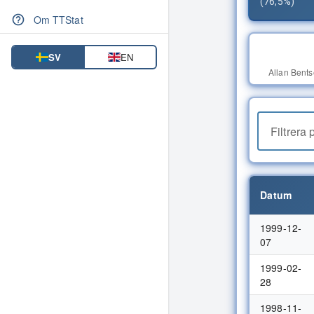
(76,5%)
Inbördes möten
Om TTStat
SV
EN
Allan Bents
Filtrera
Datum
1999-12-
07
1999-02-
28
1998-11-