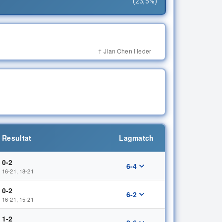
(23,5%)
↑ Jian Chen I leder
Resultat
Lagmatch
0-2
6-4
16-21, 18-21
0-2
6-2
16-21, 15-21
1-2