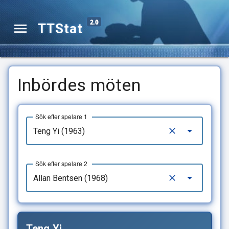
2.0
TTStat
Inbördes möten
Sök efter spelare 1
Sök efter spelare 2
Teng Yi