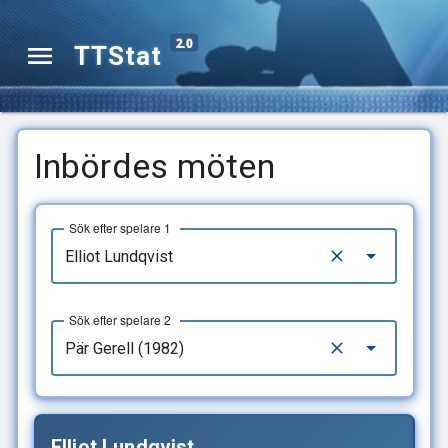
2.0
TTStat
Inbördes möten
Sök efter spelare 1
Sök efter spelare 2
Elliot Lundqvist