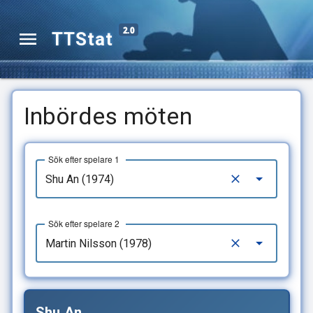
2.0
TTStat
Inbördes möten
Sök efter spelare 1
Sök efter spelare 2
Shu An