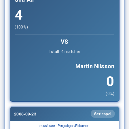
4
(100%)
VS
Totalt: 4 matcher
Martin Nilsson
0
(0%)
2008-09-23
Seriespel
2008/2009 - Pingisligan/Elitserien