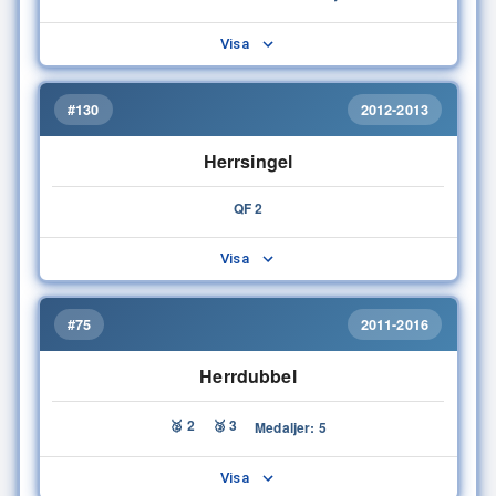
Visa
#130
2012-2013
Herrsingel
QF 2
Visa
#75
2011-2016
Herrdubbel
🥈 2
🥉 3
Medaljer: 5
Visa