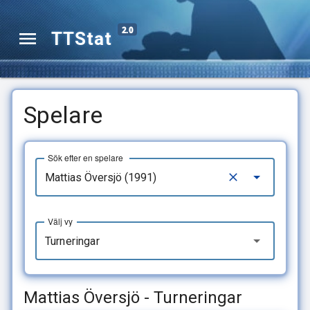
2.0
TTStat
Spelare
Sök efter en spelare
Välj vy
Turneringar
Mattias Översjö - Turneringar