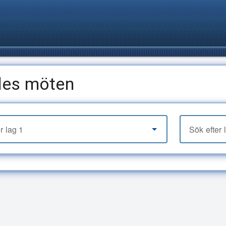
des möten
r lag 1
Sök efter 