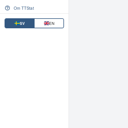
Om TTStat
SV
EN