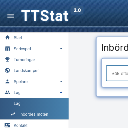
TTStat
2.0
Start
Inbör
Seriespel
Översikt
Turneringar
Säsonger
Landskamper
Sök efte
Spelarkvoter
Spelare
Medaljörer
Spelare
Lag
Maratontabell
Lag
Inbördes möten
Statistik
Inbördes möten
Kontakt