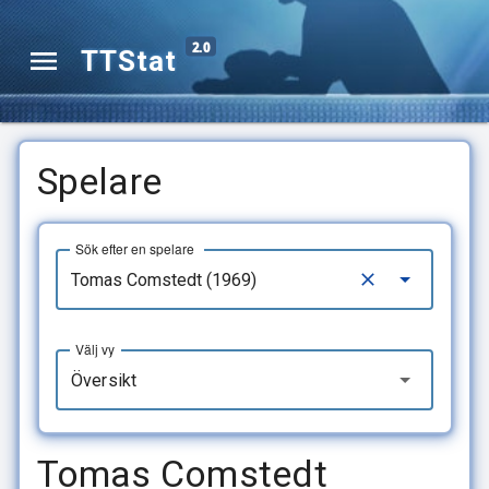
2.0
TTStat
Spelare
Sök efter en spelare
Välj vy
Översikt
Tomas Comstedt