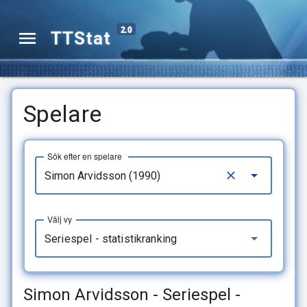
2.0
TTStat
Spelare
Sök efter en spelare
Välj vy
Seriespel - statistikranking
Simon Arvidsson - Seriespel -