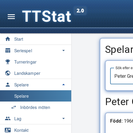
TTStat
2.0
Start
Spela
Seriespel
Översikt
Turneringar
Sök efter 
Säsonger
Landskamper
Spelarkvoter
Spelare
Medaljörer
Spelare
Peter
Maratontabell
Inbördes möten
Statistik
Lag
Född:
196
Lag
Kontakt