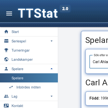
TTStat
2.0
Start
Spela
Seriespel
Översikt
Turneringar
Sök efter 
Säsonger
Landskamper
Spelarkvoter
Spelare
Medaljörer
Spelare
Carl 
Maratontabell
Inbördes möten
Statistik
Lag
Född:
199
Lag
Kontakt