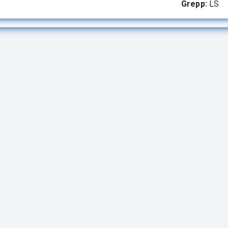
Grepp:
LS