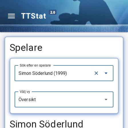
2.0
TTStat
Spelare
Sök efter en spelare
Välj vy
Översikt
Simon Söderlund