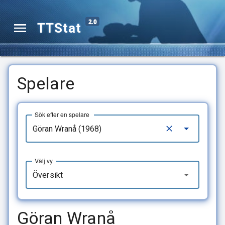
2.0
TTStat
Spelare
Sök efter en spelare
Välj vy
Översikt
Göran Wranå