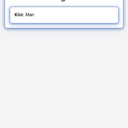
Kön:
Man