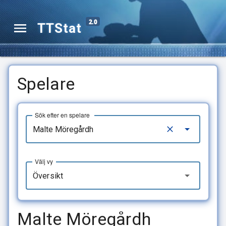
2.0
TTStat
Spelare
Sök efter en spelare
Välj vy
Översikt
Malte Möregårdh