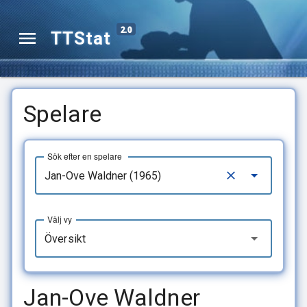
2.0
TTStat
Spelare
Sök efter en spelare
Välj vy
Översikt
Jan-Ove Waldner