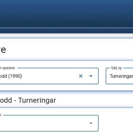
re
en spelare
Välj vy
Turneringa
rodd - Turneringar
r