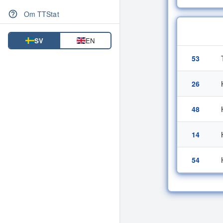
Inbördes möten
Om TTStat
Rank
SV
EN
53
26
48
14
54