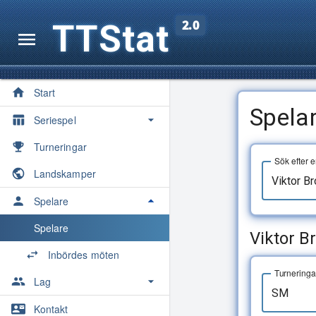
TTStat
2.0
Start
Spela
Seriespel
Översikt
Turneringar
Sök efter 
Säsonger
Landskamper
Spelarkvoter
Spelare
Medaljörer
Spelare
Viktor B
Maratontabell
Inbördes möten
Turneringa
Statistik
Lag
Lag
Kontakt