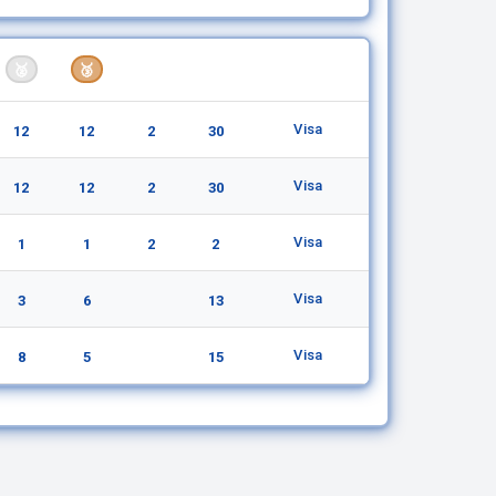
1/4
Detaljer
🥈
🥉
🏅
Visa
12
12
2
30
Visa
12
12
2
30
Visa
1
1
2
2
Visa
3
6
13
Visa
8
5
15