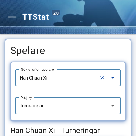
2.0
TTStat
Spelare
Sök efter en spelare
Välj vy
Turneringar
Han Chuan Xi - Turneringar