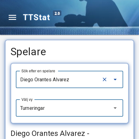
2.0
TTStat
Spelare
Sök efter en spelare
Välj vy
Turneringar
Diego Orantes Alvarez -