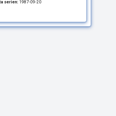
a serien:
1987-09-20