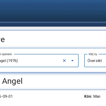
re
en spelare
Välj vy
Översikt
 Angel
6-09-01
Kön:
Man