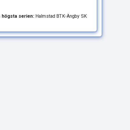
 högsta serien:
Halmstad BTK-Ängby SK