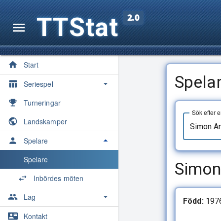
TTStat
2.0
Start
Spela
Seriespel
Översikt
Turneringar
Sök efter 
Säsonger
Landskamper
Spelarkvoter
Spelare
Medaljörer
Spelare
Simon
Maratontabell
Inbördes möten
Statistik
Lag
Född:
197
Lag
Kontakt