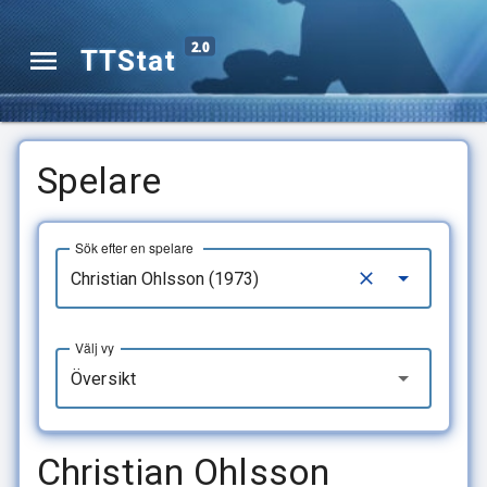
2.0
TTStat
Spelare
Sök efter en spelare
Välj vy
Översikt
Christian Ohlsson