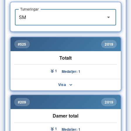
Turneringar
#525
2019
Totalt
🥈 1
Medaljer: 1
Visa
#209
2019
Damer total
🥈 1
Medaljer: 1