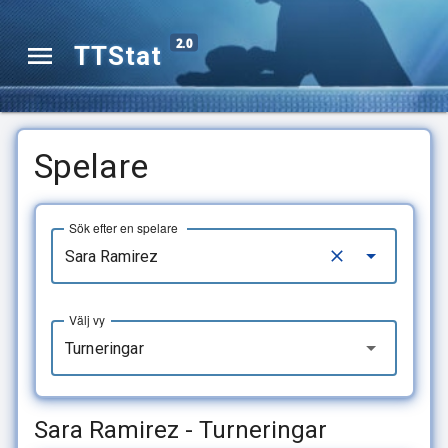
2.0
TTStat
Spelare
Sök efter en spelare
Välj vy
Turneringar
Sara Ramirez - Turneringar