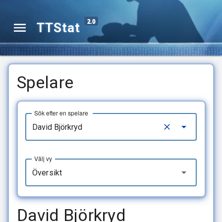
2.0
TTStat
Spelare
Sök efter en spelare
Välj vy
Översikt
David Björkryd