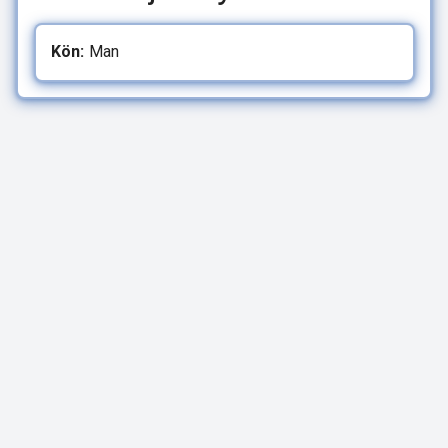
Kön:
Man