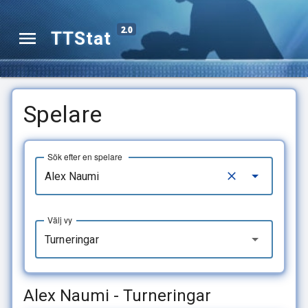
2.0
TTStat
Spelare
Sök efter en spelare
Välj vy
Turneringar
Alex Naumi - Turneringar