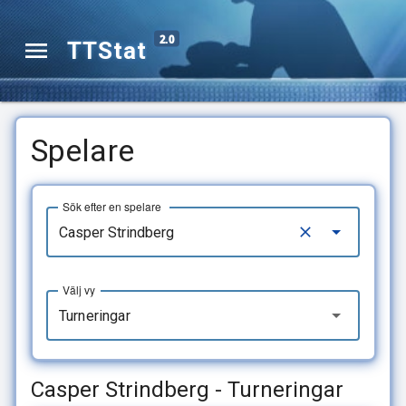
2.0
TTStat
Spelare
Sök efter en spelare
Välj vy
Turneringar
Casper Strindberg - Turneringar