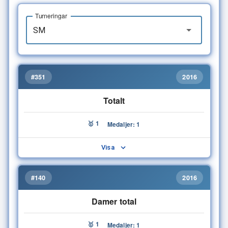
Turneringar
#351
2016
Totalt
🥇 1
Medaljer: 1
Visa
#140
2016
Damer total
🥇 1
Medaljer: 1