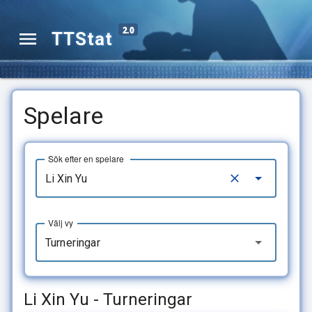
2.0
TTStat
Spelare
Sök efter en spelare
Välj vy
Turneringar
Li Xin Yu - Turneringar