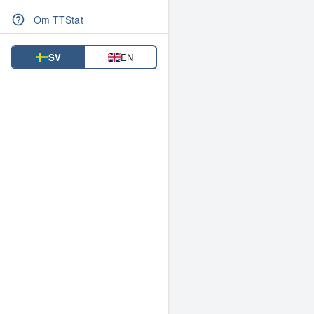
Inbördes möten
Om TTStat
SV
EN