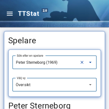
2.0
TTStat
Spelare
Sök efter en spelare
Välj vy
Översikt
Peter Sterneborg