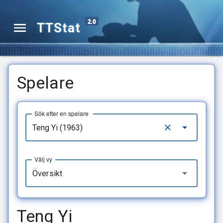
2.0
TTStat
Spelare
Sök efter en spelare
Välj vy
Översikt
Teng Yi