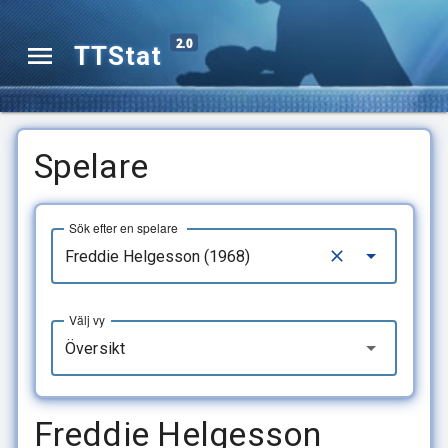
2.0
TTStat
Spelare
Sök efter en spelare
Välj vy
Översikt
Freddie Helgesson