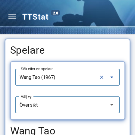
2.0
TTStat
Spelare
Sök efter en spelare
Välj vy
Översikt
Wang Tao