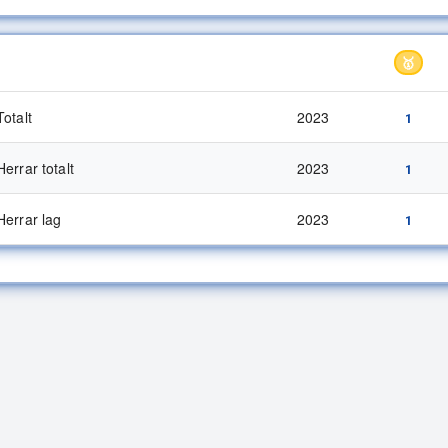
Kategori
Period
🥇
Totalt
2023
1
Herrar totalt
2023
1
Herrar lag
2023
1