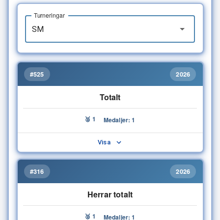
Turneringar
#525
2026
Totalt
🥈 1
Medaljer: 1
Visa
#316
2026
Herrar totalt
🥈 1
Medaljer: 1