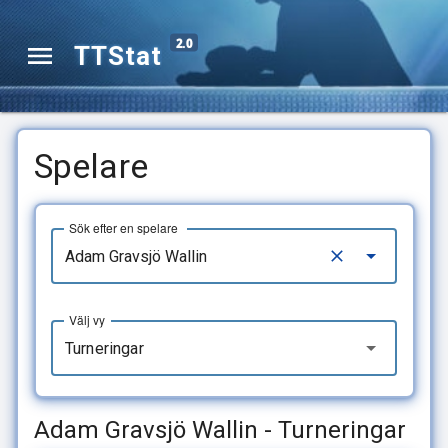
2.0
TTStat
Spelare
Sök efter en spelare
Välj vy
Turneringar
Adam Gravsjö Wallin - Turneringar