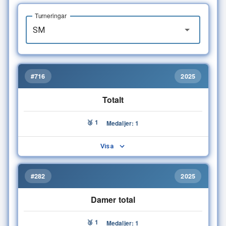
Turneringar
#716
2025
Totalt
🥉 1
Medaljer: 1
Visa
#282
2025
Damer total
🥉 1
Medaljer: 1