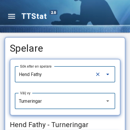
2.0
TTStat
Spelare
Sök efter en spelare
Välj vy
Turneringar
Hend Fathy - Turneringar