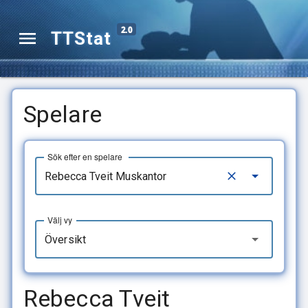
2.0
TTStat
Spelare
Sök efter en spelare
Välj vy
Översikt
Rebecca Tveit