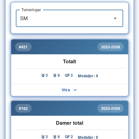
Turneringar
#421
2023-2026
Totalt
🥈 3
🥉 6
QF 2
Medaljer: 9
Visa
#162
2023-2026
Damer total
🥈 3
🥉 6
QF 2
Medaljer: 9