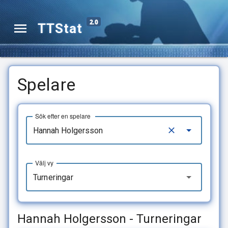
2.0
TTStat
Spelare
Sök efter en spelare
Välj vy
Turneringar
Hannah Holgersson - Turneringar