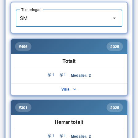
Turneringar
#496
2025
Totalt
🥈 1
🥉 1
Medaljer: 2
Visa
#301
2025
Herrar totalt
🥈 1
🥉 1
Medaljer: 2