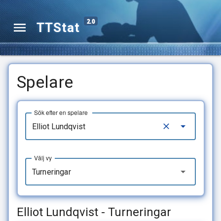
2.0
TTStat
Spelare
Sök efter en spelare
Välj vy
Turneringar
Elliot Lundqvist - Turneringar