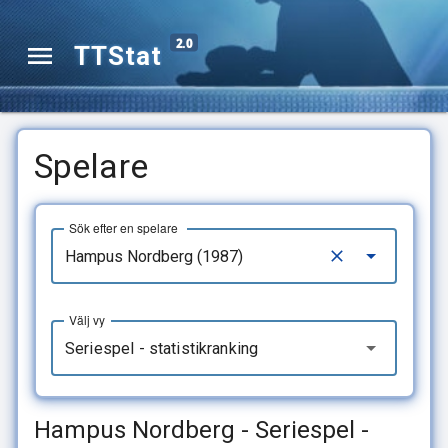
2.0
TTStat
Spelare
Sök efter en spelare
Välj vy
Seriespel - statistikranking
Hampus Nordberg - Seriespel -