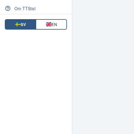
Inbördes möten
Om TTStat
SV
EN