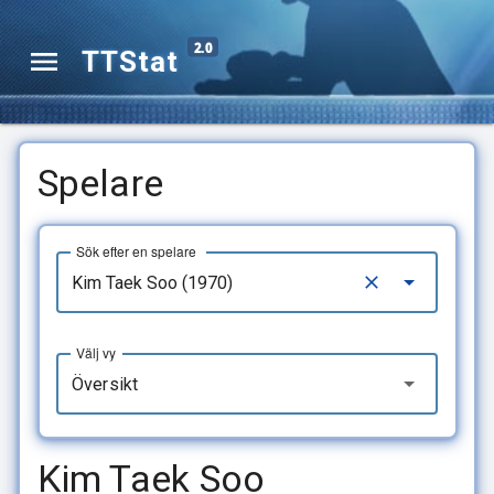
2.0
TTStat
Spelare
Sök efter en spelare
Välj vy
Översikt
Kim Taek Soo