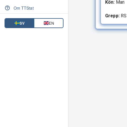
Kön:
Man
Inbördes möten
Om TTStat
Grepp:
RS
SV
EN