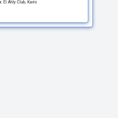
b:
El Ahly Club, Kairo