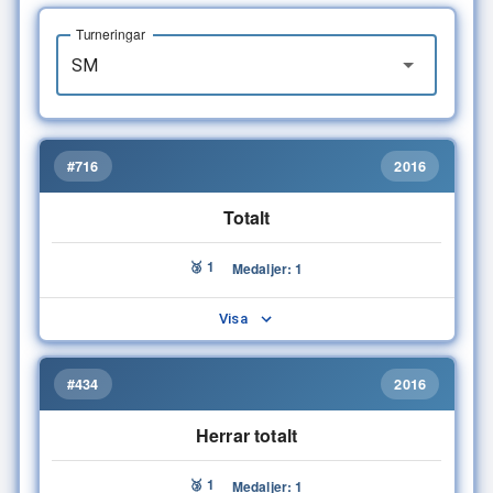
Turneringar
#716
2016
Totalt
🥉 1
Medaljer: 1
Visa
#434
2016
Herrar totalt
🥉 1
Medaljer: 1