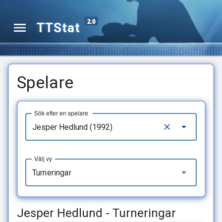
2.0
TTStat
Spelare
Sök efter en spelare
Välj vy
Turneringar
Jesper Hedlund - Turneringar