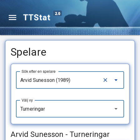
2.0
TTStat
Spelare
Sök efter en spelare
Välj vy
Turneringar
Arvid Sunesson - Turneringar